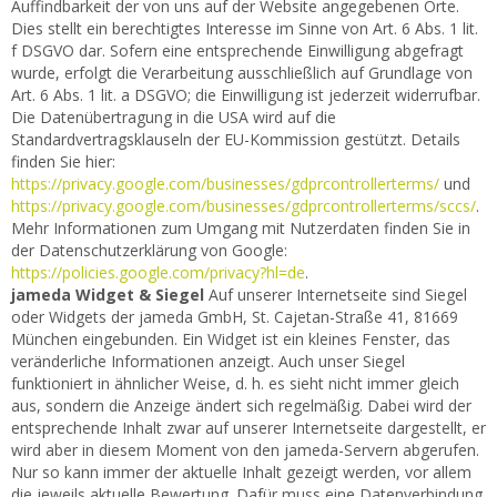
Auffindbarkeit der von uns auf der Website angegebenen Orte.
Dies stellt ein berechtigtes Interesse im Sinne von Art. 6 Abs. 1 lit.
f DSGVO dar. Sofern eine entsprechende Einwilligung abgefragt
wurde, erfolgt die Verarbeitung ausschließlich auf Grundlage von
Art. 6 Abs. 1 lit. a DSGVO; die Einwilligung ist jederzeit widerrufbar.
Die Datenübertragung in die USA wird auf die
Standardvertragsklauseln der EU-Kommission gestützt. Details
finden Sie hier:
https://privacy.google.com/businesses/gdprcontrollerterms/
und
https://privacy.google.com/businesses/gdprcontrollerterms/sccs/
.
Mehr Informationen zum Umgang mit Nutzerdaten finden Sie in
der Datenschutzerklärung von Google:
https://policies.google.com/privacy?hl=de
.
jameda Widget & Siegel
Auf unserer Internetseite sind Siegel
oder Widgets der jameda GmbH, St. Cajetan-Straße 41, 81669
München eingebunden. Ein Widget ist ein kleines Fenster, das
veränderliche Informationen anzeigt. Auch unser Siegel
funktioniert in ähnlicher Weise, d. h. es sieht nicht immer gleich
aus, sondern die Anzeige ändert sich regelmäßig. Dabei wird der
entsprechende Inhalt zwar auf unserer Internetseite dargestellt, er
wird aber in diesem Moment von den jameda-Servern abgerufen.
Nur so kann immer der aktuelle Inhalt gezeigt werden, vor allem
die jeweils aktuelle Bewertung. Dafür muss eine Datenverbindung